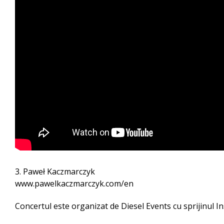
3. Paweł Kaczmarczyk
www.pawelkaczmarczyk.com/en
Concertul este organizat de Diesel Events cu sprijinul I