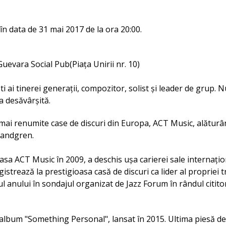
n data de 31 mai 2017 de la ora 20:00.
 Guevara Social Pub(Piaţa Unirii nr. 10)
ti ai tinerei generații, compozitor, solist și leader de grup
ca desăvârşită.
e mai renumite case de discuri din Europa, ACT Music, alătu
Landgren.
oasa ACT Music în 2009, a deschis ușa carierei sale internați
strează la prestigioasa casă de discuri ca lider al propriei 
l anului în sondajul organizat de Jazz Forum în rândul citito
album "Something Personal", lansat în 2015. Ultima piesă d