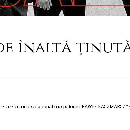
e înaltă ţinută
ilor de jazz cu un excepţional trio polonez PAWEŁ KACZMARC