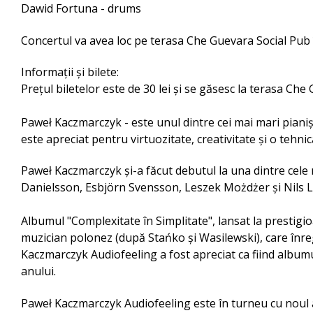
Dawid Fortuna - drums
Concertul va avea loc pe terasa Che Guevara Social Pub î
Informaţii şi bilete:
Preţul biletelor este de 30 lei şi se găsesc la terasa Che
Paweł Kaczmarczyk - este unul dintre cei mai mari pianiș
este apreciat pentru virtuozitate, creativitate și o tehni
Paweł Kaczmarczyk și-a făcut debutul la una dintre cel
Danielsson, Esbjörn Svensson, Leszek Możdżer şi Nils 
Albumul "Complexitate în Simplitate", lansat la prestigi
muzician polonez (după Stańko și Wasilewski), care înregi
Kaczmarczyk Audiofeeling a fost apreciat ca fiind albumu
anului.
Paweł Kaczmarczyk Audiofeeling este în turneu cu noul 