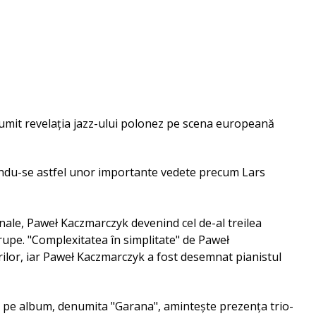
. Numit revelația jazz-ului polonez pe scena europeană
rându-se astfel unor importante vedete precum Lars
onale, Paweł Kaczmarczyk devenind cel de-al treilea
trupe. "Complexitatea în simplitate" de Paweł
rilor, iar Paweł Kaczmarczyk a fost desemnat pianistul
e pe album, denumita "Garana", aminteşte prezenţa trio-