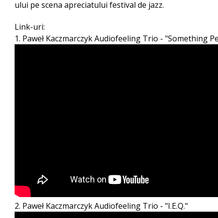
ului pe scena apreciatului festival de jazz.
Link-uri:
1. Paweł Kaczmarczyk Audiofeeling Trio - "Something P
2. Paweł Kaczmarczyk Audiofeeling Trio - "I.E.Q."